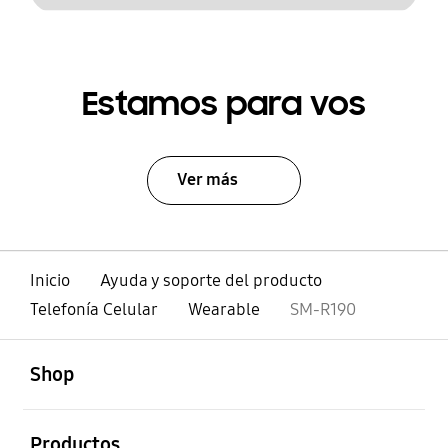
Estamos para vos
Ver más
Inicio
Ayuda y soporte del producto
Telefonía Celular
Wearable
SM-R190
abierto
Footer Navigation
Shop
abierto
Productos