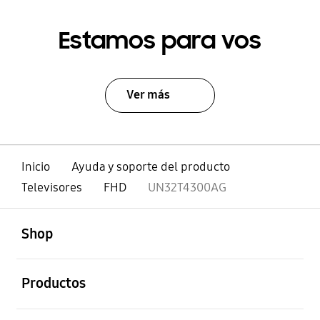
Estamos para vos
Ver más
Inicio
Ayuda y soporte del producto
Televisores
FHD
UN32T4300AG
abierto
Footer Navigation
Shop
abierto
Productos
abierto