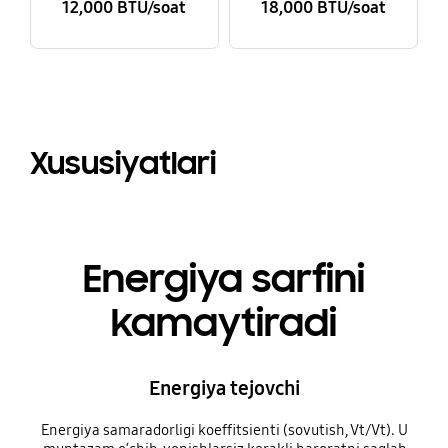
12,000 BTU/soat
18,000 BTU/soat
Xususiyatlari
Energiya sarfini
kamaytiradi
Energiya tejovchi
Energiya samaradorligi koeffitsienti (sovutish, Vt/Vt). U