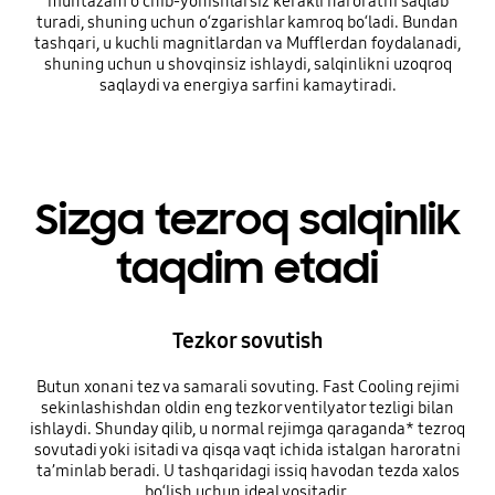
muntazam o‘chib-yonishlarsiz kerakli haroratni saqlab
turadi, shuning uchun o‘zgarishlar kamroq bo‘ladi. Bundan
tashqari, u kuchli magnitlardan va Mufflerdan foydalanadi,
shuning uchun u shovqinsiz ishlaydi, salqinlikni uzoqroq
saqlaydi va energiya sarfini kamaytiradi.
Sizga tezroq salqinlik
taqdim etadi
Tezkor sovutish
Butun xonani tez va samarali sovuting. Fast Cooling rejimi
sekinlashishdan oldin eng tezkor ventilyator tezligi bilan
ishlaydi. Shunday qilib, u normal rejimga qaraganda* tezroq
sovutadi yoki isitadi va qisqa vaqt ichida istalgan haroratni
ta’minlab beradi. U tashqaridagi issiq havodan tezda xalos
bo‘lish uchun ideal vositadir.