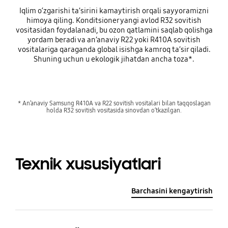
Iqlim o‘zgarishi ta’sirini kamaytirish orqali sayyoramizni
himoya qiling. Konditsioner yangi avlod R32 sovitish
vositasidan foydalanadi, bu ozon qatlamini saqlab qolishga
yordam beradi va an’anaviy R22 yoki R410A sovitish
vositalariga qaraganda global isishga kamroq ta’sir qiladi.
Shuning uchun u ekologik jihatdan ancha toza*.
* An’anaviy Samsung R410A va R22 sovitish vositalari bilan taqqoslagan
holda R32 sovitish vositasida sinovdan o‘tkazilgan.
Texnik xususiyatlari
Barchasini kengaytirish