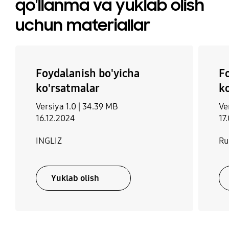
qo'llanma va yuklab olish
almashishi
Ha
uchun materiallar
Yo'q
Avtomatik qayta yoqish
Foydalanish bo'yicha
F
Ha
ko'rsatmalar
k
Versiya 1.0 |
34.39 MB
Ve
16.12.2024
17
INGLIZ
Ru
Yuklab olish