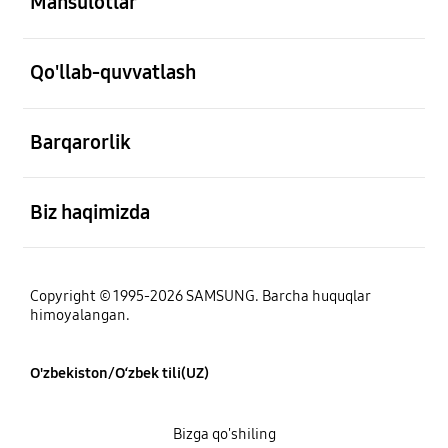
Mahsulotlar
ochiq
Qo'llab-quvvatlash
ochiq
Barqarorlik
ochiq
Biz haqimizda
Copyright © 1995-2026 SAMSUNG. Barcha huquqlar
himoyalangan.
O'zbekiston/O‘zbek tili(UZ)
Bizga qo'shiling