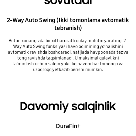
sovutadi
2-Way Auto Swing (Ikki tomonlama avtomatik
tebranish)
Butun xonangizda bir xil haroratli qulay muhitni yarating. 2-
Way Auto Swing funksiyasi havo oqimining yo‘nalishini
avtomatik ravishda boshqaradi, natijada havp xonada tez va
teng ravishda taqsimlanadi. U maksimal qulaylikni
ta’minlash uchun salqin yoki iliq havoni har tomonga va
uzoqroqq yetkazib berishi mumkin.
Davomiy salqinlik
DuraFin+