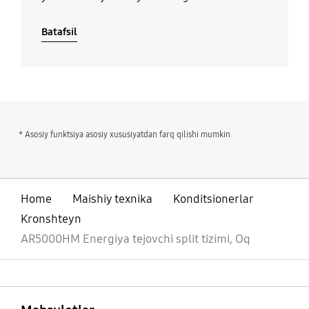
Batafsil
* Asosiy funktsiya asosiy xususiyatdan farq qilishi mumkin
Home
Maishiy texnika
Konditsionerlar
Kronshteyn
AR5000HM Energiya tejovchi split tizimi, Oq
ochiq
Footer Navigation