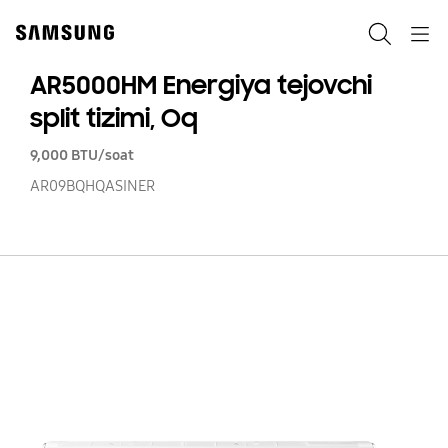
Skip
to
Qidiruv
Navigation
content
AR5000HM Energiya tejovchi
split tizimi, Oq
9,000 BTU/soat
AR09BQHQASINER
A
En
te
sp
tiz