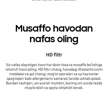
Musaffo havodan
nafas oling
HD filtr
Siz nafas olayotgan havo har doim toza va musaffo bo‘lishiga
ishonch hosil qiling. HD filtri chang, havodagi ifloslantiruvchi
moddalar va gul changi, mog‘or sporalari va uy hayvonlar
qazg‘oqlari kabi allergenlarni samarali tarzda ushlab qoladi.
Bundan tashqari, uni yuvish mumkin, buning uni suvda tezda
chayib olish va qayta ishlatish kerak.