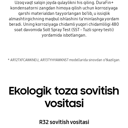
Uzoq vaqt salqin joyda qulaylikni his qiling. DuraFin+
kondensatorni zangdan himoya qilish uchun korroziyaga
qarshi materialdan tayyorlangan bo‘lib, u issiqlik
almashtirgichning maqbul ishlashini ta’minlashga yordam
beradi. Uning korroziyaga chidamli yuqori chidamliligi 480
soat davomida Solt Spray Test (SST - Tuzli sprey testi)
yordamida isbotlangan.
* AR12TXFCAWKNEU, AR13TYHYAWKNST modellarida sinovdan o‘tkazilgan.
Ekologik toza sovitish
vositasi
R32 sovitish vositasi