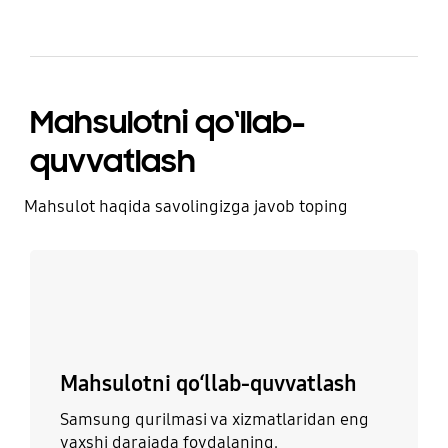
Mahsulotni qo‘llab-
quvvatlash
Mahsulot haqida savolingizga javob toping
Batafsil
Mahsulotni qo‘llab-quvvatlash
Samsung qurilmasi va xizmatlaridan eng
yaxshi darajada foydalaning.