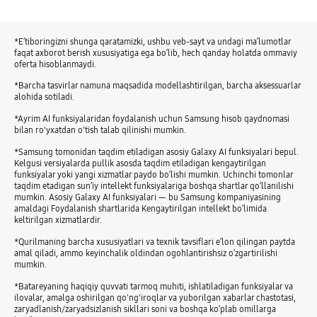
*E’tiboringizni shunga qaratamizki, ushbu veb-sayt va undagi ma’lumotlar
faqat axborot berish xususiyatiga ega bo‘lib, hech qanday holatda ommaviy
oferta hisoblanmaydi.
*Barcha tasvirlar namuna maqsadida modellashtirilgan, barcha aksessuarlar
alohida sotiladi.
*Ayrim AI funksiyalaridan foydalanish uchun Samsung hisob qaydnomasi
bilan ro'yxatdan o'tish talab qilinishi mumkin.
*Samsung tomonidan taqdim etiladigan asosiy Galaxy AI funksiyalari bepul.
Kelgusi versiyalarda pullik asosda taqdim etiladigan kengaytirilgan
funksiyalar yoki yangi xizmatlar paydo bo‘lishi mumkin. Uchinchi tomonlar
taqdim etadigan sun’iy intellekt funksiyalariga boshqa shartlar qo‘llanilishi
mumkin. Asosiy Galaxy AI funksiyalari — bu Samsung kompaniyasining
amaldagi Foydalanish shartlarida Kengaytirilgan intellekt bo‘limida
keltirilgan xizmatlardir.
*Qurilmaning barcha xususiyatlari va texnik tavsiflari e’lon qilingan paytda
amal qiladi, ammo keyinchalik oldindan ogohlantirishsiz o‘zgartirilishi
mumkin.
*Batareyaning haqiqiy quvvati tarmoq muhiti, ishlatiladigan funksiyalar va
ilovalar, amalga oshirilgan qo'ng'iroqlar va yuborilgan xabarlar chastotasi,
zaryadlanish/zaryadsizlanish sikllari soni va boshqa ko‘plab omillarga