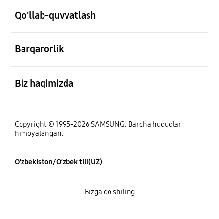
Qo'llab-quvvatlash
ochiq
Barqarorlik
ochiq
Biz haqimizda
Copyright © 1995-2026 SAMSUNG. Barcha huquqlar
himoyalangan.
O'zbekiston/O‘zbek tili(UZ)
Bizga qo'shiling