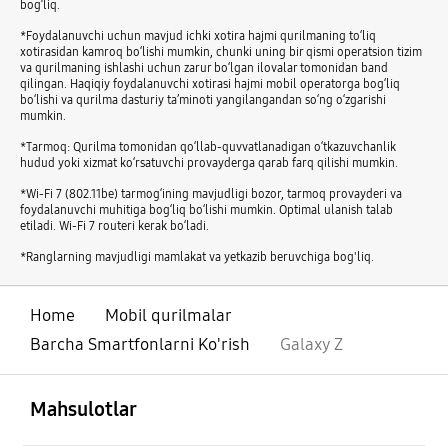
bog‘liq.
*Foydalanuvchi uchun mavjud ichki xotira hajmi qurilmaning to‘liq
xotirasidan kamroq bo‘lishi mumkin, chunki uning bir qismi operatsion tizim
va qurilmaning ishlashi uchun zarur bo‘lgan ilovalar tomonidan band
qilingan. Haqiqiy foydalanuvchi xotirasi hajmi mobil operatorga bog‘liq
bo‘lishi va qurilma dasturiy ta’minoti yangilangandan so‘ng o‘zgarishi
mumkin.
*Tarmoq: Qurilma tomonidan qo‘llab-quvvatlanadigan o‘tkazuvchanlik
hudud yoki xizmat ko‘rsatuvchi provayderga qarab farq qilishi mumkin.
*Wi-Fi 7 (802.11be) tarmog‘ining mavjudligi bozor, tarmoq provayderi va
foydalanuvchi muhitiga bog‘liq bo‘lishi mumkin. Optimal ulanish talab
etiladi. Wi-Fi 7 routeri kerak bo‘ladi.
*Ranglarning mavjudligi mamlakat va yetkazib beruvchiga bog'liq.
Home
Mobil qurilmalar
Barcha Smartfonlarni Ko'rish
Galaxy Z
ochiq
Footer Navigation
Mahsulotlar
ochiq