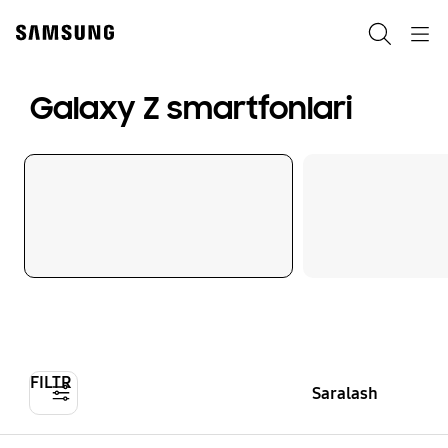
Skip
to
Qidiruv
Navigation
content
Galaxy Z smartfonlari
FILTR
Saralash