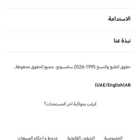
افتح
الاستدامة
افتح
نبذة عنا
حقوق الطبع والنسخ 1995-2026 سامسونج. جميع الحقوق محفوظة.
UAE/English(AR)
أترغب بمواكبة آخر المستجدات؟
الخصوصية
الشؤون القانونية
شروط و أحكام المبيعات