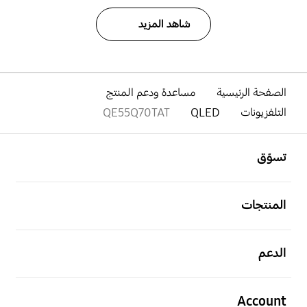
شاهد المزيد
الصفحة الرئيسية
مساعدة ودعم المنتج
التلفزيونات
QLED
QE55Q70TAT
افتح
Footer Navigation
تسوّق
افتح
المنتجات
افتح
الدعم
افتح
Account