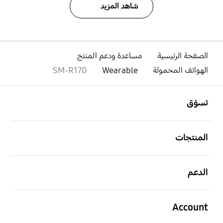
شاهد المزيد
الصفحة الرئيسية
مساعدة ودعم المنتج
الهواتف المحمولة
Wearable
SM-R170
افتح
Footer Navigation
تسوّق
افتح
المنتجات
افتح
الدعم
افتح
Account