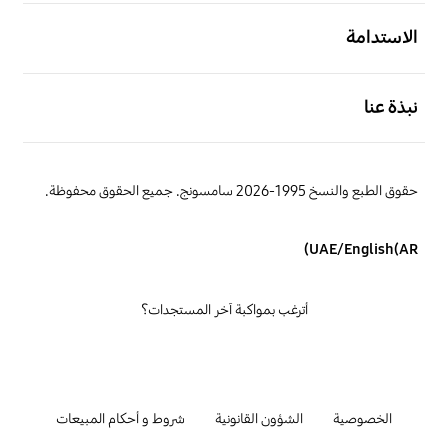
افتح
الاستدامة
افتح
نبذة عنا
حقوق الطبع والنسخ 1995-2026 سامسونج. جميع الحقوق محفوظة.
UAE/English(AR)
أترغب بمواكبة آخر المستجدات؟
الخصوصية
الشؤون القانونية
شروط و أحكام المبيعات