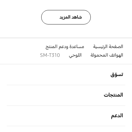
شاهد المزيد
الصفحة الرئيسية
مساعدة ودعم المنتج
الهواتف المحمولة
اللوحي
SM-T310
افتح
Footer Navigation
تسوّق
افتح
المنتجات
افتح
الدعم
افتح