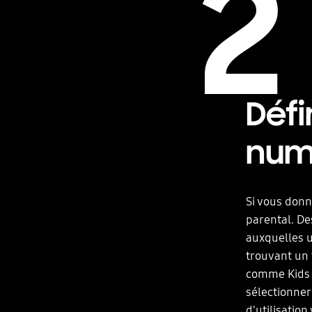
2
Défi
num
Si vous donn
parental. Des
auxquelles u
trouvant un 
comme Kids M
sélectionner
d'utilisation