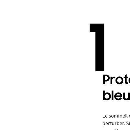
1
Prot
ble
Le sommeil e
perturber. S