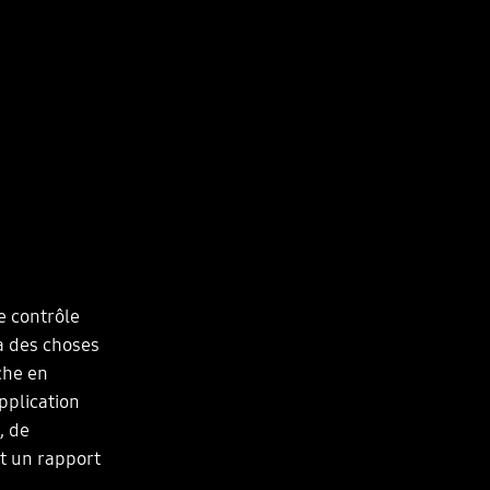
e contrôle
 a des choses
che en
pplication
, de
it un rapport
.