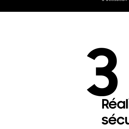
3
Réal
sécu