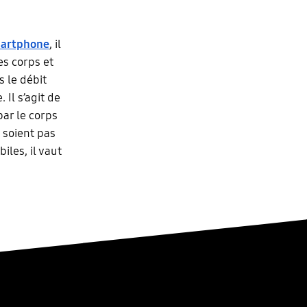
martphone
, il
es corps et
s le débit
Il s’agit de
ar le corps
e soient pas
les, il vaut