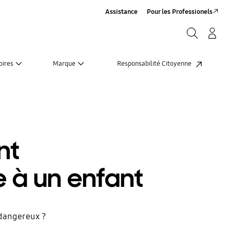
Assistance
Pour les Professionels
Rechercher
Connexion/Sign-Up
Rechercher
oires
Marque
Responsabilité Citoyenne
nt
 à un enfant
 dangereux ?