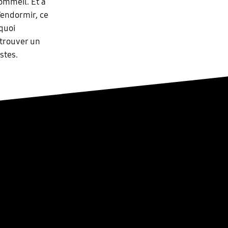
ommeil. Et à
’endormir, ce
quoi
 trouver un
stes.