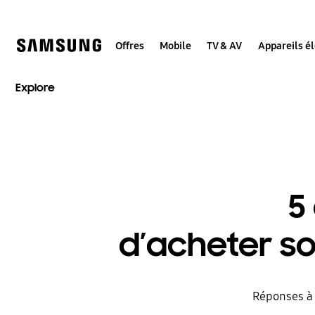
Skip
to
content
Offres
Mobile
TV & AV
Appareils é
Explore
5
d’acheter s
Réponses à 