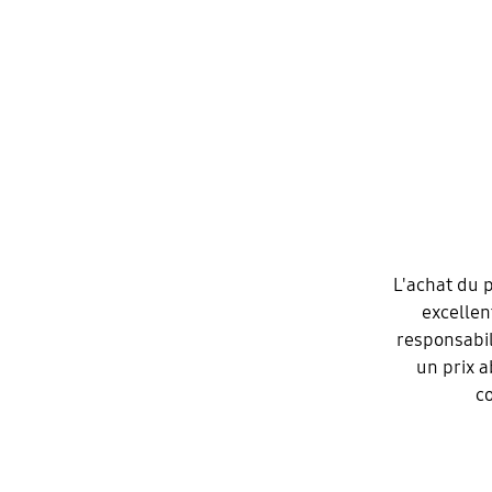
L'achat du 
excellen
responsabil
un prix a
c