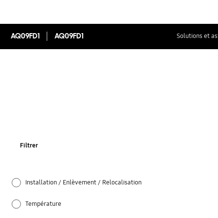
AQ09FD1
AQ09FD1
Solutions et a
Filtrer
Installation / Enlèvement / Relocalisation
Température