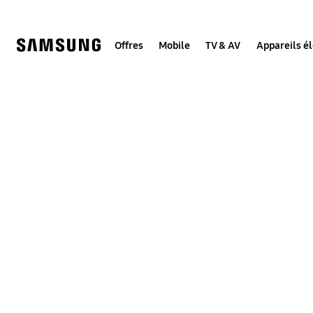
Skip
to
content
Offres
Mobile
TV & AV
Appareils é