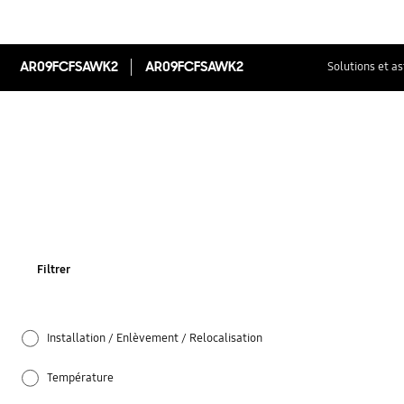
AR09FCFSAWK2
AR09FCFSAWK2
Solutions et a
Filtrer
Installation / Enlèvement / Relocalisation
Température