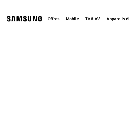
Skip
to
content
Offres
Mobile
TV & AV
Appareils é