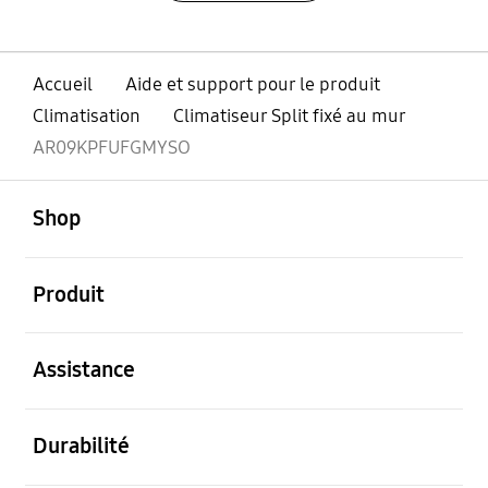
Accueil
Aide et support pour le produit
Climatisation
Climatiseur Split fixé au mur
AR09KPFUFGMYSO
ouvert
Footer Navigation
Shop
ouvert
Produit
ouvert
Assistance
ouvert
Durabilité
ouvert