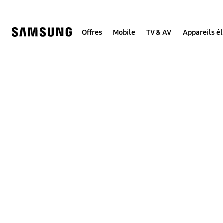
Skip
to
content
Offres
Mobile
TV & AV
Appareils é