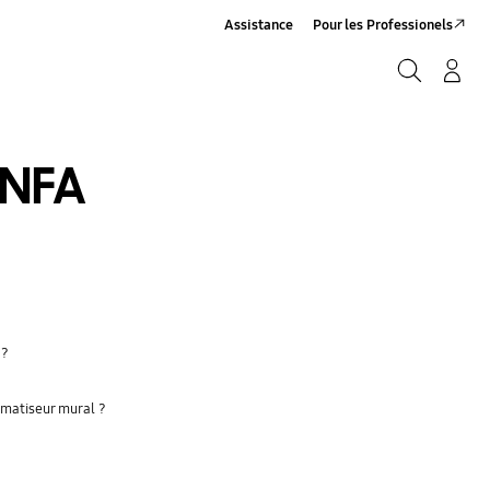
Assistance
Pour les Professionels
Rechercher
Connexion/Sign-Up
Rechercher
NFA
 ?
limatiseur mural ?