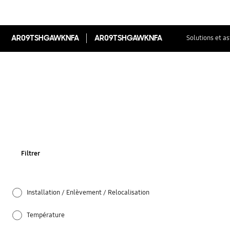
AR09TSHGAWKNFA
AR09TSHGAWKNFA
Solutions et a
Filtrer
Installation / Enlèvement / Relocalisation
Température