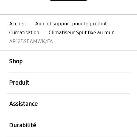
Accueil
Aide et support pour le produit
Climatisation
Climatiseur Split fixé au mur
AR12BSEAMWK/FA
ouvert
Footer Navigation
Shop
ouvert
Produit
ouvert
Assistance
ouvert
Durabilité
ouvert