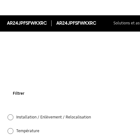
AR24JPFSFWKXRC
AR24JPFSFWKXRC
Solutions et a
Filtrer
Installation / Enlèvement / Relocalisation
Température