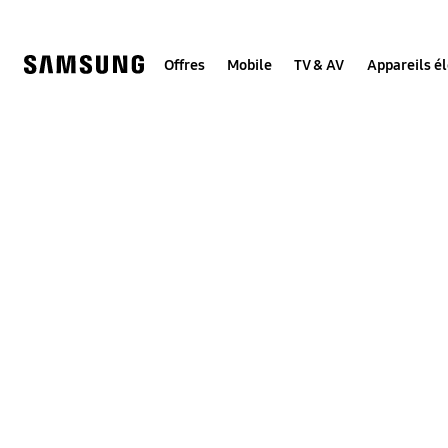
Skip
to
content
Offres
Mobile
TV & AV
Appareils é