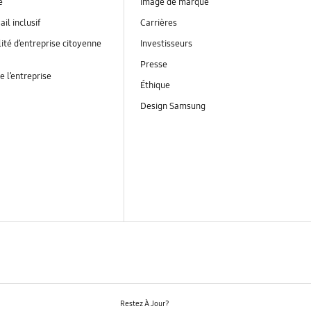
é
Image de marque
ail inclusif
Carrières
ité d’entreprise citoyenne
Investisseurs
Presse
e l’entreprise
Éthique
Design Samsung
Restez À Jour?