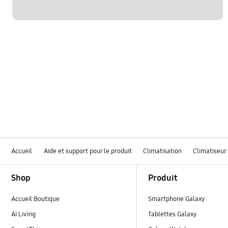
Accueil
Aide et support pour le produit
Climatisation
Climatiseur 
Footer Navigation
Shop
Produit
Accueil Boutique
Smartphone Galaxy
AI Living
Tablettes Galaxy