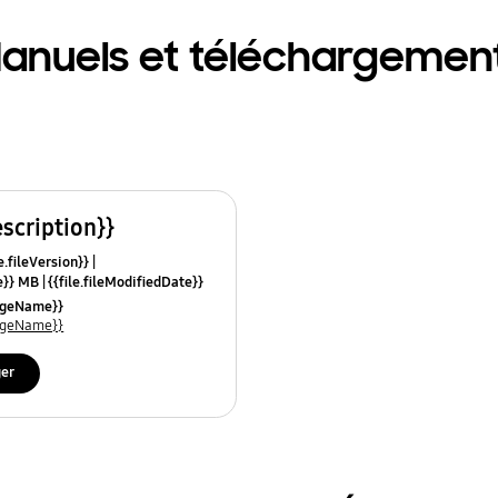
anuels et téléchargemen
escription}}
e.fileVersion}}
ze}} MB
{{file.fileModifiedDate}}
mes}}
uageName}}
uageName}}
ger