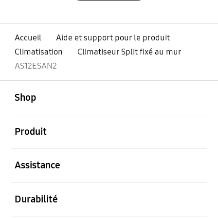
Accueil
Aide et support pour le produit
Climatisation
Climatiseur Split fixé au mur
AS12ESAN2
ouvert
Footer Navigation
Shop
ouvert
Produit
ouvert
Assistance
ouvert
Durabilité
ouvert