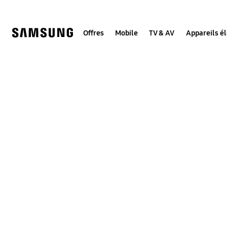
Skip
to
content
Offres
Mobile
TV & AV
Appareils é