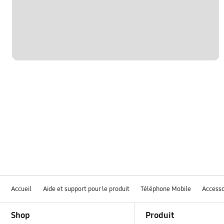
Accueil
Aide et support pour le produit
Téléphone Mobile
Accesso
Footer Navigation
Shop
Produit