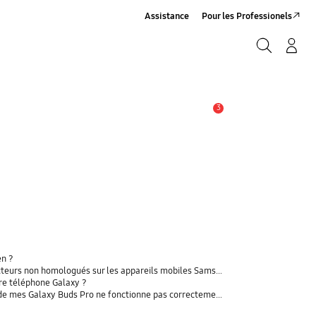
Assistance
Pour les Professionels
Rechercher
Connexion/Sign-Up
Rechercher
3
Alerte
en ?
rs non homologués sur les appareils mobiles Samsung Galaxy
tre téléphone Galaxy ?
t de mes Galaxy Buds Pro ne fonctionne pas correctement