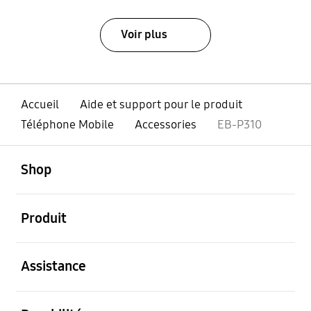
Voir plus
Accueil
Aide et support pour le produit
Téléphone Mobile
Accessories
EB-P310
ouvert
Footer Navigation
Shop
ouvert
Produit
ouvert
Assistance
ouvert