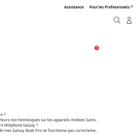
Assistance
Pour les Professionels
Rechercher
Connexion/Sign-Up
Rechercher
3
Alerte
en ?
rs non homologués sur les appareils mobiles Samsung Galaxy
tre téléphone Galaxy ?
t de mes Galaxy Buds Pro ne fonctionne pas correctement