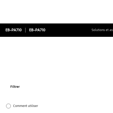
EB-PA710
EB-PA710
Solutions et a
Filtrer
Comment utiliser