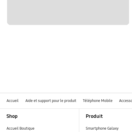
Accueil
Aide et support pour le produit
Téléphone Mobile
Accesso
Footer Navigation
Shop
Produit
Accueil Boutique
Smartphone Galaxy