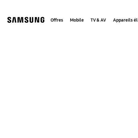
Skip
to
content
Offres
Mobile
TV & AV
Appareils é