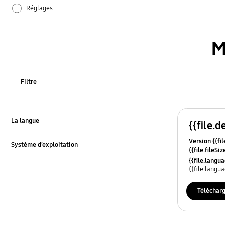
Réglages
audio
M
batterie
hardware
Filtre
samsung apps
La langue
{{file.d
Click to Expand
Version {{fil
Système d’exploitation
{{file.fileSi
Click to Expand
{{file.osNa
{{file.lang
{{file.lang
Téléchar