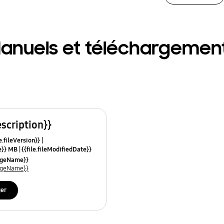
anuels et téléchargemen
escription}}
e.fileVersion}}
ze}} MB
{{file.fileModifiedDate}}
mes}}
uageName}}
uageName}}
ger