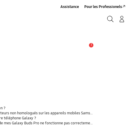
Assistance
Pour les Professionels
Rechercher
Connexion/Sign-Up
Rechercher
3
Alerte
en ?
rs non homologués sur les appareils mobiles Samsung Galaxy
tre téléphone Galaxy ?
t de mes Galaxy Buds Pro ne fonctionne pas correctement