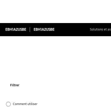
EBH1A2USBE
EBH1A2USBE
Solutions et a
Filtrer
Comment utiliser