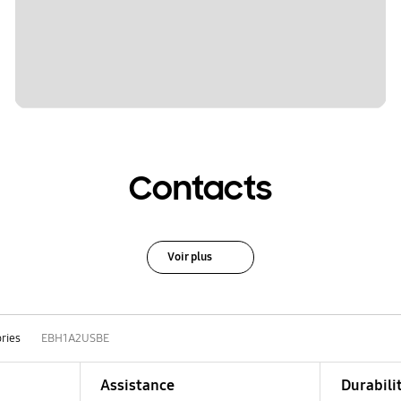
Contacts
Voir plus
ries
EBH1A2USBE
Assistance
Durabili