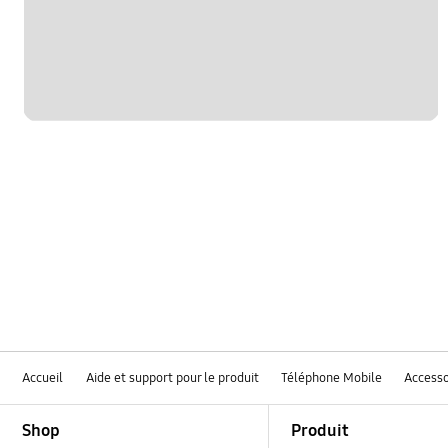
Accueil
Aide et support pour le produit
Téléphone Mobile
Accesso
Footer Navigation
Shop
Produit