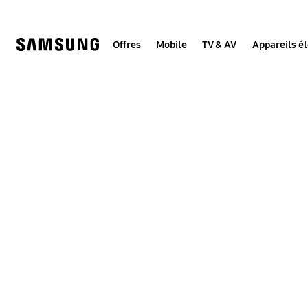
Skip
to
content
Offres
Mobile
TV & AV
Appareils é