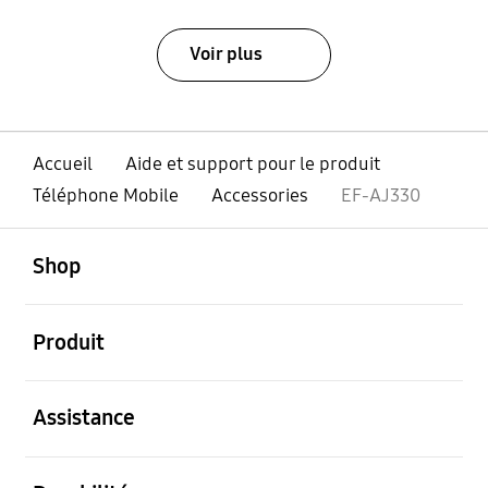
Voir plus
Accueil
Aide et support pour le produit
Téléphone Mobile
Accessories
EF-AJ330
ouvert
Footer Navigation
Shop
ouvert
Produit
ouvert
Assistance
ouvert