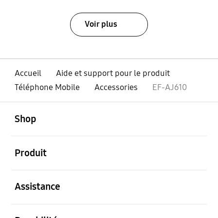
Voir plus
Accueil
Aide et support pour le produit
Téléphone Mobile
Accessories
EF-AJ610
ouvert
Footer Navigation
Shop
ouvert
Produit
ouvert
Assistance
ouvert