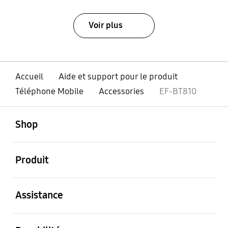
Voir plus
Accueil
Aide et support pour le produit
Téléphone Mobile
Accessories
EF-BT810
ouvert
Footer Navigation
Shop
ouvert
Produit
ouvert
Assistance
ouvert