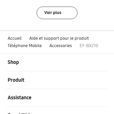
Voir plus
Accueil
Aide et support pour le produit
Téléphone Mobile
Accessories
EF-BX210
ouvert
Footer Navigation
Shop
ouvert
Produit
ouvert
Assistance
ouvert