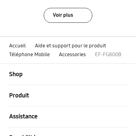
Voir plus
Accueil
Aide et support pour le produit
Téléphone Mobile
Accessories
EF-FG800B
ouvert
Footer Navigation
Shop
ouvert
Produit
ouvert
Assistance
ouvert