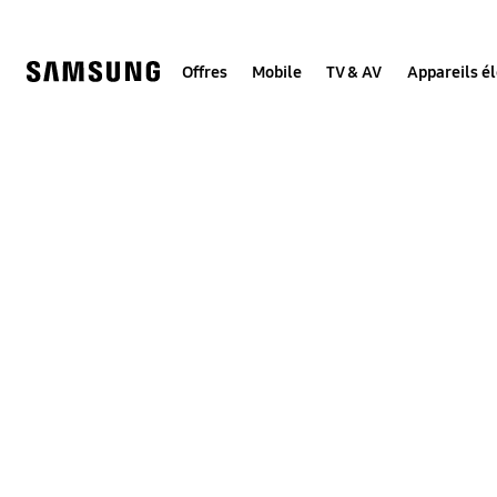
Skip
to
content
Offres
Mobile
TV & AV
Appareils é