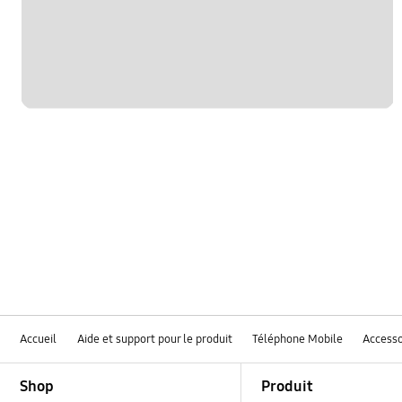
Accueil
Aide et support pour le produit
Téléphone Mobile
Accesso
Footer Navigation
Shop
Produit