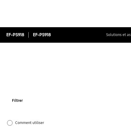
EF-PS918
EF-PS918
Solutions et a
Filtrer
Comment utiliser