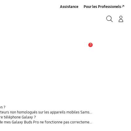
Assistance
Pour les Professionels
Rechercher
Connexion/Sign-Up
Rechercher
3
Alerte
en ?
rs non homologués sur les appareils mobiles Samsung Galaxy
tre téléphone Galaxy ?
t de mes Galaxy Buds Pro ne fonctionne pas correctement