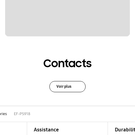
Contacts
Voir plus
ries
EF-PS918
Assistance
Durabili