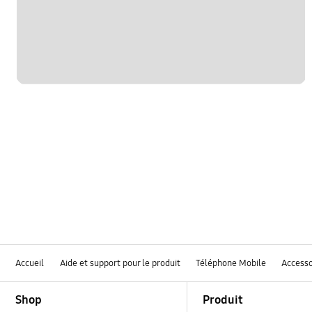
Accueil
Aide et support pour le produit
Téléphone Mobile
Accesso
Footer Navigation
Shop
Produit