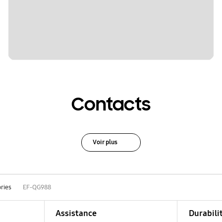
Contacts
Voir plus
ries
EF-QG988
Assistance
Durabili