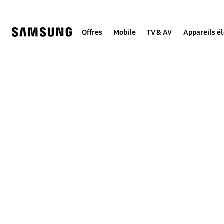
Skip
to
content
Offres
Mobile
TV & AV
Appareils é