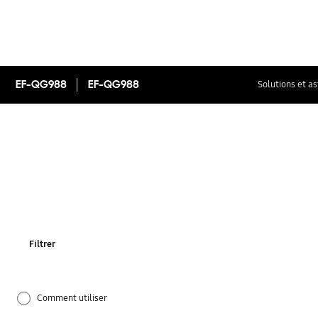
EF-QG988
EF-QG988
Solutions et a
Filtrer
Comment utiliser