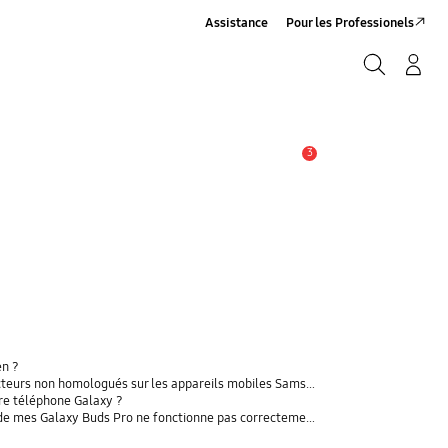
Assistance
Pour les Professionels
Rechercher
Connexion/Sign-Up
Rechercher
3
Alerte
en ?
rs non homologués sur les appareils mobiles Samsung Galaxy
tre téléphone Galaxy ?
t de mes Galaxy Buds Pro ne fonctionne pas correctement