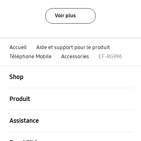
Voir plus
Accueil
Aide et support pour le produit
Téléphone Mobile
Accessories
EF-RG996
ouvert
Footer Navigation
Shop
ouvert
Produit
ouvert
Assistance
ouvert