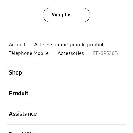
Voir plus
Accueil
Aide et support pour le produit
Téléphone Mobile
Accessories
EF-SP520B
ouvert
Footer Navigation
Shop
ouvert
Produit
ouvert
Assistance
ouvert