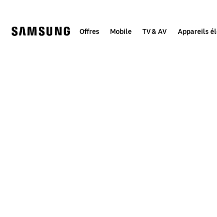
Skip
to
content
Offres
Mobile
TV & AV
Appareils é