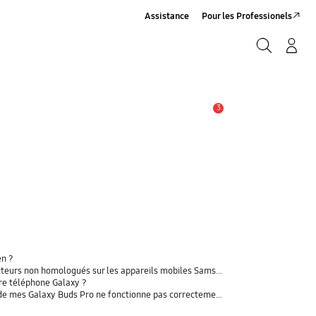
Assistance
Pour les Professionels
Rechercher
Connexion/Sign-Up
Rechercher
3
Alerte
en ?
rs non homologués sur les appareils mobiles Samsung Galaxy
tre téléphone Galaxy ?
t de mes Galaxy Buds Pro ne fonctionne pas correctement