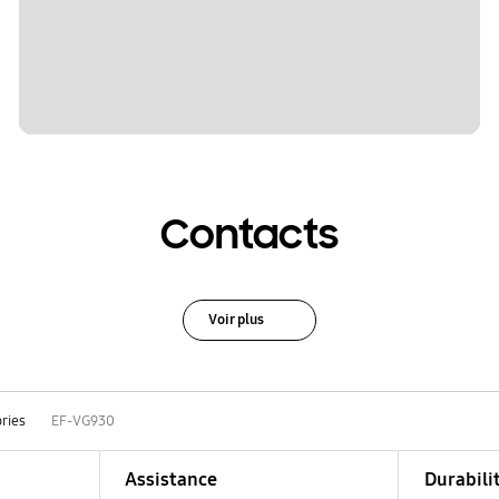
Contacts
Voir plus
ries
EF-VG930
Assistance
Durabili