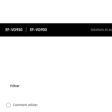
EF-VG930
EF-VG930
Solutions et a
Filtrer
Comment utiliser