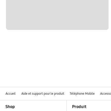
Accueil
Aide et support pour le produit
Téléphone Mobile
Accesso
Footer Navigation
Shop
Produit