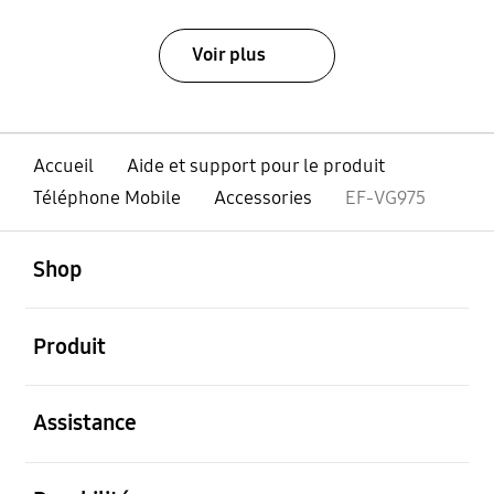
Voir plus
Accueil
Aide et support pour le produit
Téléphone Mobile
Accessories
EF-VG975
ouvert
Footer Navigation
Shop
ouvert
Produit
ouvert
Assistance
ouvert