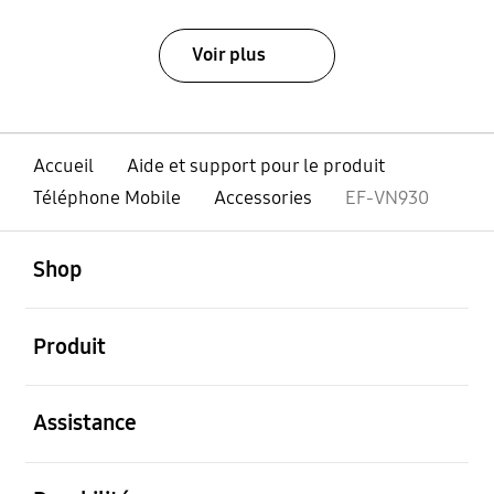
Voir plus
Accueil
Aide et support pour le produit
Téléphone Mobile
Accessories
EF-VN930
ouvert
Footer Navigation
Shop
ouvert
Produit
ouvert
Assistance
ouvert