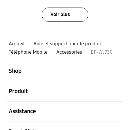
Voir plus
Accueil
Aide et support pour le produit
Téléphone Mobile
Accessories
EF-WJ730
ouvert
Footer Navigation
Shop
ouvert
Produit
ouvert
Assistance
ouvert