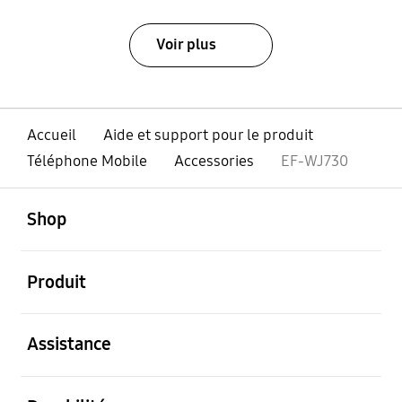
Voir plus
Accueil
Aide et support pour le produit
Téléphone Mobile
Accessories
EF-WJ730
ouvert
Footer Navigation
Shop
ouvert
Produit
ouvert
Assistance
ouvert