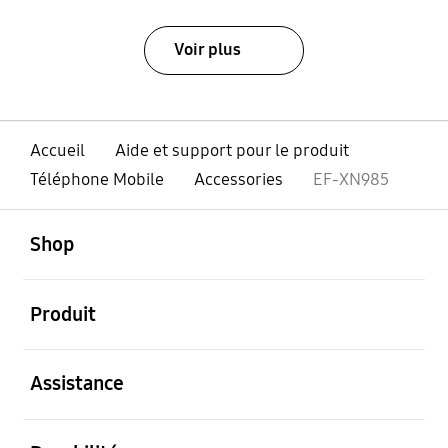
Voir plus
Accueil
Aide et support pour le produit
Téléphone Mobile
Accessories
EF-XN985
ouvert
Footer Navigation
Shop
ouvert
Produit
ouvert
Assistance
ouvert