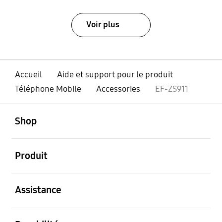
Voir plus
Accueil
Aide et support pour le produit
Téléphone Mobile
Accessories
EF-ZS911
ouvert
Footer Navigation
Shop
ouvert
Produit
ouvert
Assistance
ouvert