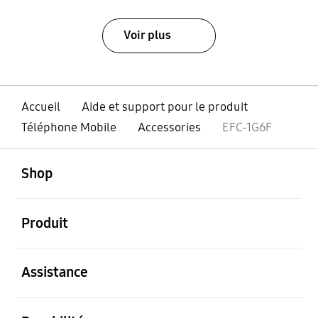
Voir plus
Accueil
Aide et support pour le produit
Téléphone Mobile
Accessories
EFC-1G6F
ouvert
Footer Navigation
Shop
ouvert
Produit
ouvert
Assistance
ouvert