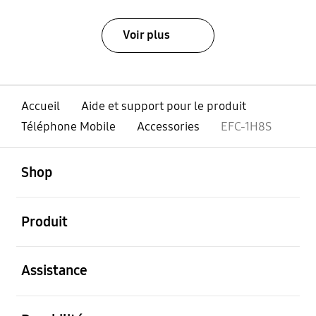
Voir plus
Accueil
Aide et support pour le produit
Téléphone Mobile
Accessories
EFC-1H8S
ouvert
Footer Navigation
Shop
ouvert
Produit
ouvert
Assistance
ouvert