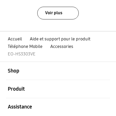
Voir plus
Accueil
Aide et support pour le produit
Téléphone Mobile
Accessories
EO-HS3303VE
ouvert
Footer Navigation
Shop
ouvert
Produit
ouvert
Assistance