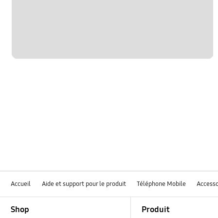
Accueil
Aide et support pour le produit
Téléphone Mobile
Accesso
Footer Navigation
Shop
Produit