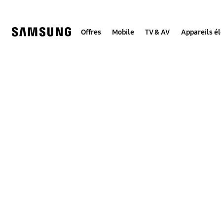
Skip
to
content
Offres
Mobile
TV & AV
Appareils é