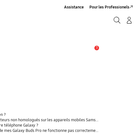
Assistance
Pour les Professionels
Rechercher
Connexion/Sign-Up
Rechercher
3
Alerte
en ?
rs non homologués sur les appareils mobiles Samsung Galaxy
tre téléphone Galaxy ?
t de mes Galaxy Buds Pro ne fonctionne pas correctement