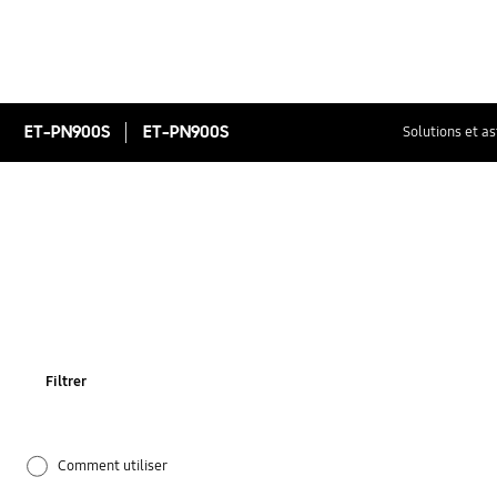
ET-PN900S
ET-PN900S
Solutions et a
Filtrer
Comment utiliser