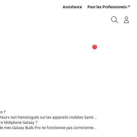
Assistance
Pour les Professionels
Rechercher
Connexion/Sign-Up
Rechercher
3
Alerte
en ?
rs non homologués sur les appareils mobiles Samsung Galaxy
tre téléphone Galaxy ?
t de mes Galaxy Buds Pro ne fonctionne pas correctement