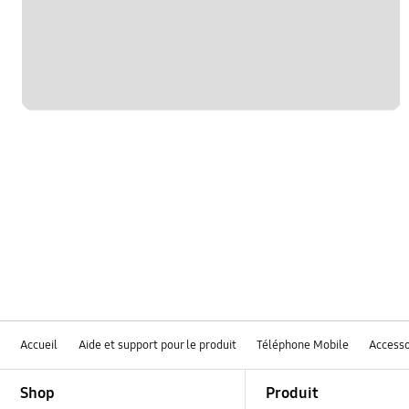
Accueil
Aide et support pour le produit
Téléphone Mobile
Accesso
Footer Navigation
Shop
Produit