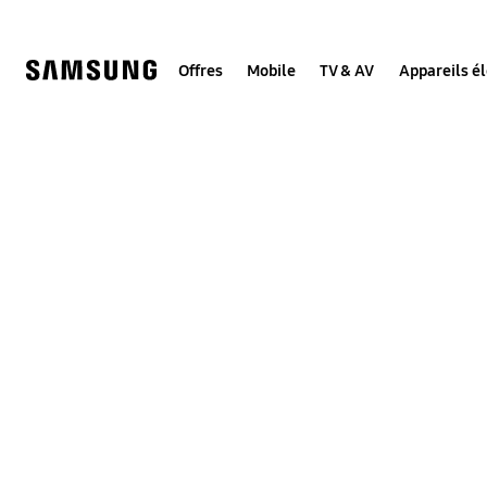
Skip
to
content
Offres
Mobile
TV & AV
Appareils é