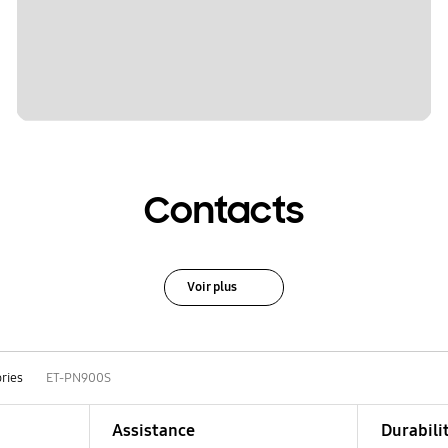
Contacts
Voir plus
ries
ET-PN900S
Assistance
Durabili