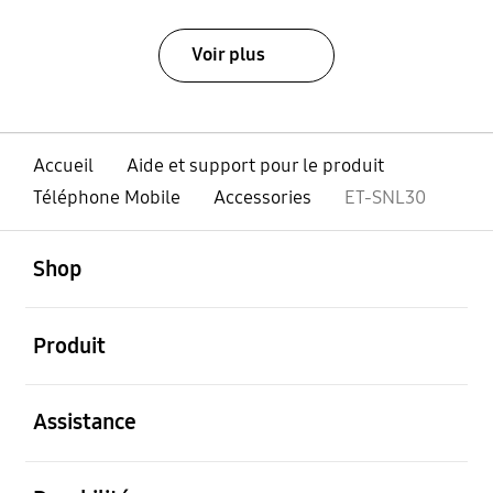
Voir plus
Accueil
Aide et support pour le produit
Téléphone Mobile
Accessories
ET-SNL30
ouvert
Footer Navigation
Shop
ouvert
Produit
ouvert
Assistance
ouvert