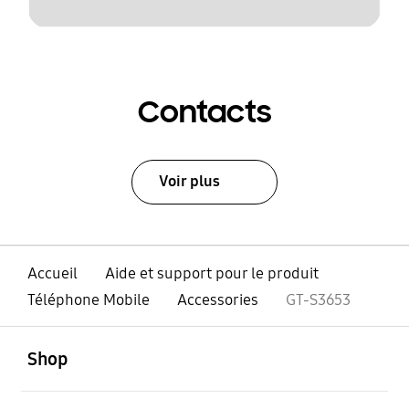
Contacts
Voir plus
Accueil
Aide et support pour le produit
Téléphone Mobile
Accessories
GT-S3653
ouvert
Footer Navigation
Shop
ouvert