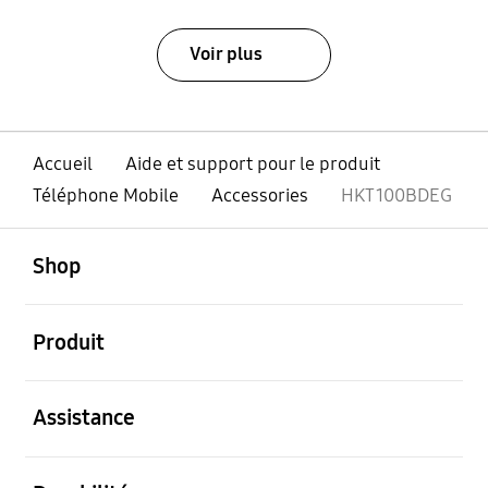
Voir plus
Accueil
Aide et support pour le produit
Téléphone Mobile
Accessories
HKT100BDEG
ouvert
Footer Navigation
Shop
ouvert
Produit
ouvert
Assistance
ouvert