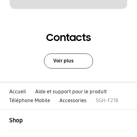
Contacts
Voir plus
Accueil
Aide et support pour le produit
Téléphone Mobile
Accessories
SGH-F218
ouvert
Footer Navigation
Shop
ouvert