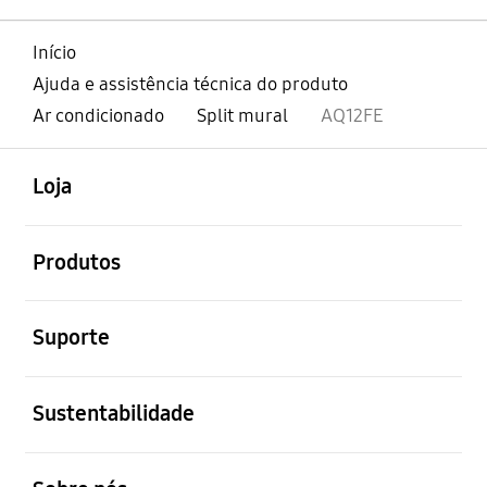
Início
Ajuda e assistência técnica do produto
Ar condicionado
Split mural
AQ12FE
abrir
Footer Navigation
Loja
abrir
Produtos
abrir
Suporte
abrir
Sustentabilidade
abrir