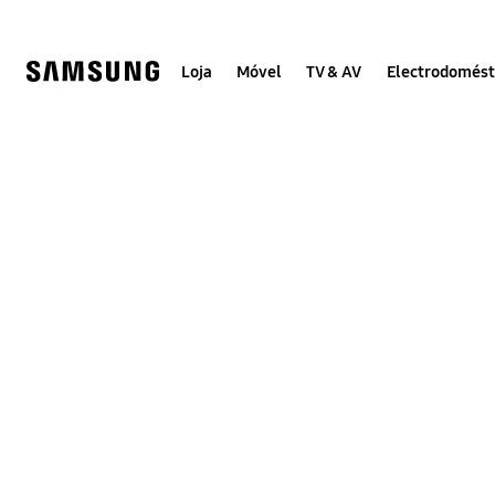
Skip
Skip
to
to
content
accessibility
help
Loja
Móvel
TV & AV
Electrodomést