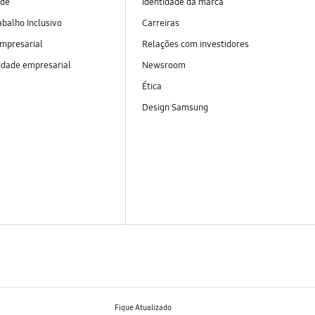
ade
Identidade da marca
abalho Inclusivo
Carreiras
empresarial
Relações com investidores
idade empresarial
Newsroom
Ética
Design Samsung
Fique Atualizado