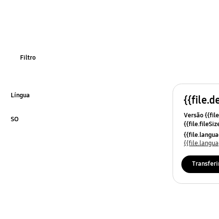
funsao
limpesa
Filtro
Língua
{{file.d
Click to Expand
Versão {{file
SO
{{file.fileSi
Click to Expand
{{file.osNa
{{file.lang
{{file.lang
Transferi