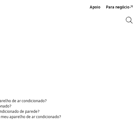
Apoio
Para negócio
Search
Search
relho de ar condicionado?
ionado?
ondicionado de parede?
o meu aparelho de ar condicionado?