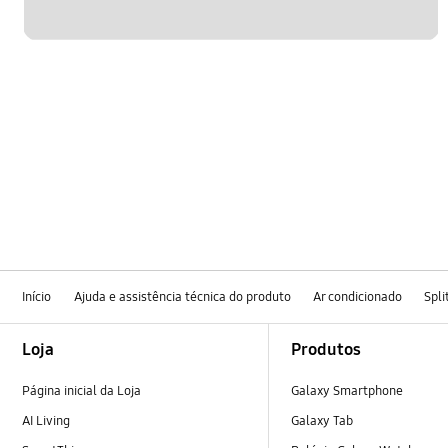
Início
Ajuda e assistência técnica do produto
Ar condicionado
Spli
Footer Navigation
Loja
Produtos
Página inicial da Loja
Galaxy Smartphone
AI Living
Galaxy Tab