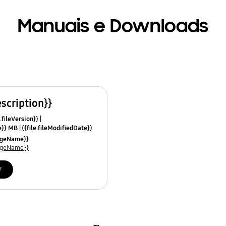
Manuais e Downloads
escription}}
.fileVersion}}
ze}} MB
{{file.fileModifiedDate}}
mes}}
uageName}}
uageName}}
r