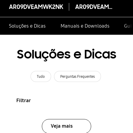
AR09DVEAMWK2NK
AR09DVEAMWK2NK
Soluções e Dicas
Manuais e Downloads
Gui
Soluções e Dicas
Tudo
Perguntas Frequentes
Filtrar
Veja mais