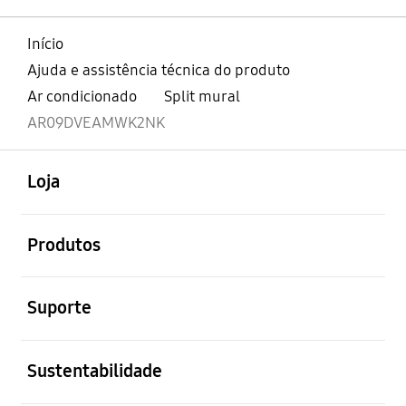
Início
Ajuda e assistência técnica do produto
Ar condicionado
Split mural
AR09DVEAMWK2NK
abrir
Footer Navigation
Loja
abrir
Produtos
abrir
Suporte
abrir
Sustentabilidade
abrir