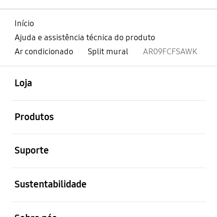
Início
Ajuda e assistência técnica do produto
Ar condicionado
Split mural
AR09FCFSAWK
abrir
Footer Navigation
Loja
abrir
Produtos
abrir
Suporte
abrir
Sustentabilidade
abrir