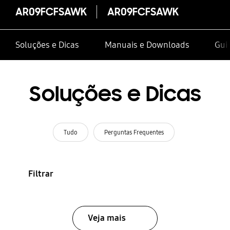
AR09FCFSAWK
AR09FCFSAWK
Soluções e Dicas
Manuais e Downloads
Gui
Soluções e Dicas
Tudo
Perguntas Frequentes
Filtrar
Veja mais