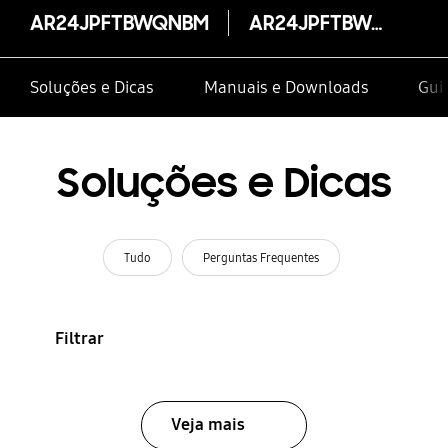
AR24JPFTBWQNBM
AR24JPFTBWQNBM
Soluções e Dicas
Manuais e Downloads
Gui
Soluções e Dicas
Tudo
Perguntas Frequentes
Filtrar
Veja mais