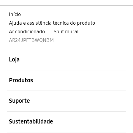
Início
Ajuda e assistência técnica do produto
Ar condicionado
Split mural
AR24JPFTBWQNBM
abrir
Footer Navigation
Loja
abrir
Produtos
abrir
Suporte
abrir
Sustentabilidade
abrir