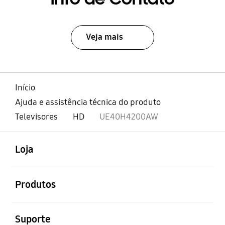
Veja mais
Início
Ajuda e assistência técnica do produto
Televisores
HD
UE40H4200AW
abrir
Footer Navigation
Loja
abrir
Produtos
abrir
Suporte